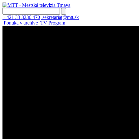
+421 33 3236 470
sekretariat@mtt.sk
Ponuka v archíve
TV Program