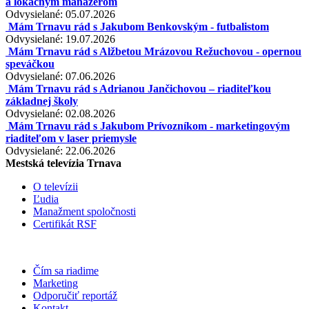
a lokačným manažérom
Odvysielané: 05.07.2026
Mám Trnavu rád s Jakubom Benkovským - futbalistom
Odvysielané: 19.07.2026
Mám Trnavu rád s Alžbetou Mrázovou Režuchovou - opernou
speváčkou
Odvysielané: 07.06.2026
Mám Trnavu rád s Adrianou Jančichovou – riaditeľkou
základnej školy
Odvysielané: 02.08.2026
Mám Trnavu rád s Jakubom Prívozníkom - marketingovým
riaditeľom v laser priemysle
Odvysielané: 22.06.2026
Mestská televízia Trnava
O televízii
Ľudia
Manažment spoločnosti
Certifikát RSF
Čím sa riadime
Marketing
Odporučiť reportáž
Kontakt