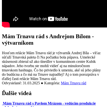
Mám Trnavu rád s Andrejom Bílom -
výtvarníkom
Hosťom relácie Mám Trnavu rád je výtvarník Andrej Bíla – víťaz
súťaží Trnavská paleta či Na počiatku bola púpava. Umelecké
skúsenosti zbieral už ako tínedžer v komunitnom centre Kubik
nápadov. Jeho tvorbu ste mohli vidieť aj na minuloročnom
trnavskom hashtagu. Čo ho priviedlo k umeniu, aké sú jeho plány
do budúcna a čo má na Trnave najradšej? Aj o tom porozpráva v
ďalšej časti relácie Mám Trnavu rád.
Odvysielané: 31.03.2025 ● Kategória:
Mám Trnavu rád
Ďalšie videá
Mám Trnavu rád s Pavlom Mrázom - vedúcim produkcie