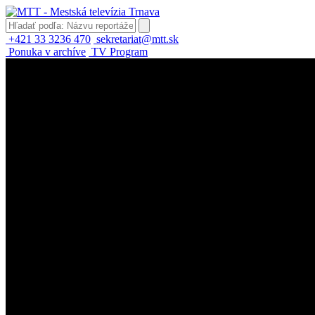
+421 33 3236 470
sekretariat@mtt.sk
Ponuka v archíve
TV Program