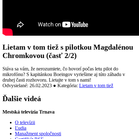
Lietam v tom tiež s pilotkou Magdalénou
Chromkovou (časť 2/2)
Stáva sa vám, že nerozumiete, čo hovorí počas letu pilot do
mikrofónu? S kapitánkou Boeingov vyriešime aj túto záhadu v
druhej časti rozhovoru. Lietajte v tom s nami!
Odvysielané: 26.02.2023 ● Kategória:
Lietam v tom tiež
Ďalšie videá
Mestská televízia Trnava
O televízii
Ľudia
Manažment spoločnosti