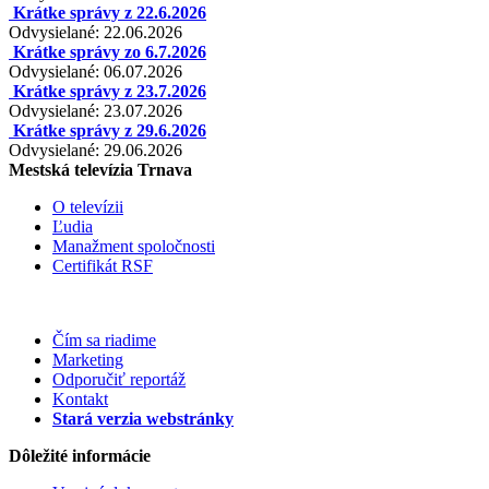
Krátke správy z 22.6.2026
Odvysielané: 22.06.2026
Krátke správy zo 6.7.2026
Odvysielané: 06.07.2026
Krátke správy z 23.7.2026
Odvysielané: 23.07.2026
Krátke správy z 29.6.2026
Odvysielané: 29.06.2026
Mestská televízia Trnava
O televízii
Ľudia
Manažment spoločnosti
Certifikát RSF
Čím sa riadime
Marketing
Odporučiť reportáž
Kontakt
Stará verzia webstránky
Dôležité informácie