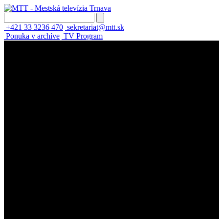
+421 33 3236 470
sekretariat@mtt.sk
Ponuka v archíve
TV Program