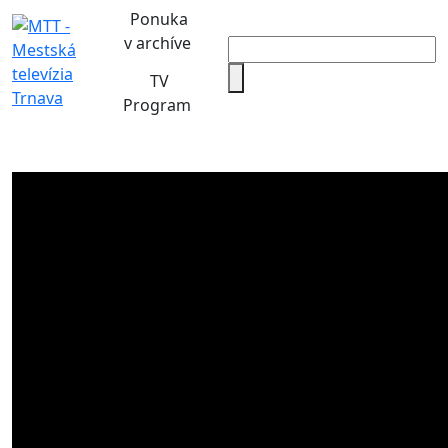
Ponuka
v archíve
TV
Program