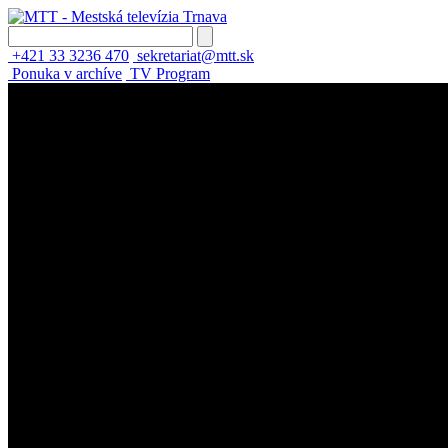
+421 33 3236 470
sekretariat@mtt.sk
Ponuka v archíve
TV Program