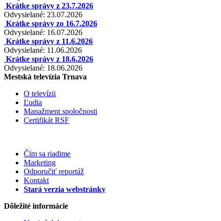
Krátke správy z 23.7.2026
Odvysielané: 23.07.2026
Krátke správy zo 16.7.2026
Odvysielané: 16.07.2026
Krátke správy z 11.6.2026
Odvysielané: 11.06.2026
Krátke správy z 18.6.2026
Odvysielané: 18.06.2026
Mestská televízia Trnava
O televízii
Ľudia
Manažment spoločnosti
Certifikát RSF
Čím sa riadime
Marketing
Odporučiť reportáž
Kontakt
Stará verzia webstránky
Dôležité informácie