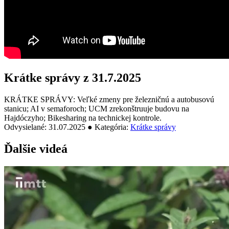
Krátke správy z 31.7.2025
KRÁTKE SPRÁVY: Veľké zmeny pre železničnú a autobusovú
stanicu; AI v semaforoch; UCM zrekonštruuje budovu na
Hajdóczyho; Bikesharing na technickej kontrole.
Odvysielané: 31.07.2025 ● Kategória:
Krátke správy
Ďalšie videá