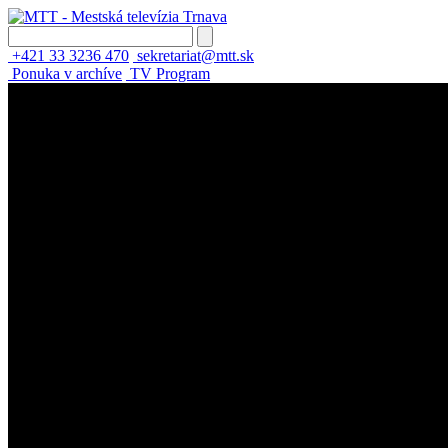
+421 33 3236 470
sekretariat@mtt.sk
Ponuka v archíve
TV Program