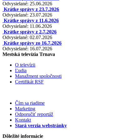
Odvysielané: 25.06.2026
Krátke správy z 23.7.2026
Odvysielané: 23.07.2026
Krátke správy z 11.6.2026
Odvysielané: 11.06.2026
Krátke správy z 2.7.2026
Odvysielané: 02.07.2026
Krátke správy zo 16.7.2026
Odvysielané: 16.07.2026
Mestská televízia Trnava
O televízii
Ľudia
Manažment spoločnosti
Certifikát RSF
Čím sa riadime
Marketing
Odporučiť reportáž
Kontakt
Stará verzia webstránky
Dôležité informácie