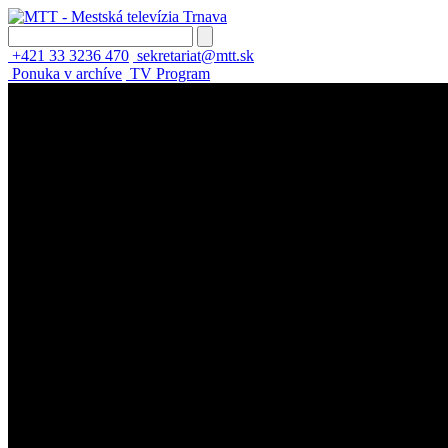
+421 33 3236 470
sekretariat@mtt.sk
Ponuka v archíve
TV Program