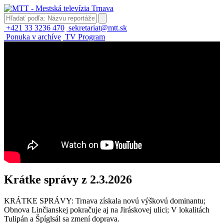
+421 33 3236 470
sekretariat@mtt.sk
Ponuka v archíve
TV Program
Krátke správy z 2.3.2026
KRÁTKE SPRÁVY: Trnava získala novú výškovú dominantu;
Obnova Linčianskej pokračuje aj na Jiráskovej ulici; V lokalitách
Tulipán a Špíglsál sa zmení doprava.