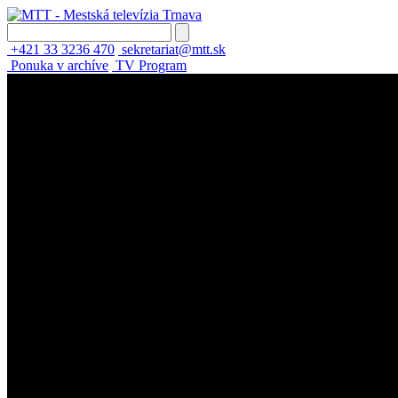
+421 33 3236 470
sekretariat@mtt.sk
Ponuka v archíve
TV Program