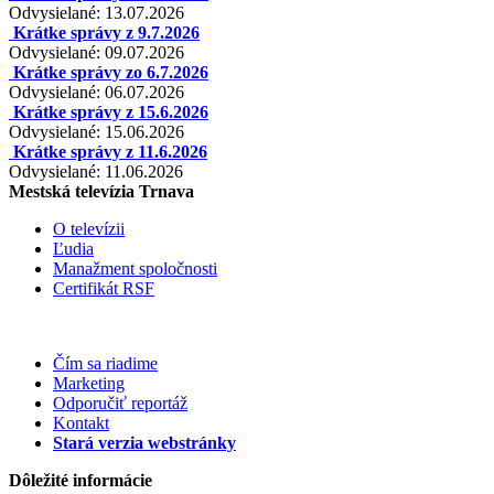
Odvysielané: 13.07.2026
Krátke správy z 9.7.2026
Odvysielané: 09.07.2026
Krátke správy zo 6.7.2026
Odvysielané: 06.07.2026
Krátke správy z 15.6.2026
Odvysielané: 15.06.2026
Krátke správy z 11.6.2026
Odvysielané: 11.06.2026
Mestská televízia Trnava
O televízii
Ľudia
Manažment spoločnosti
Certifikát RSF
Čím sa riadime
Marketing
Odporučiť reportáž
Kontakt
Stará verzia webstránky
Dôležité informácie