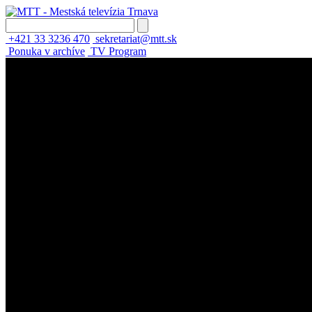
+421 33 3236 470
sekretariat@mtt.sk
Ponuka v archíve
TV Program