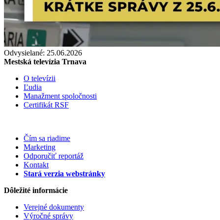
Odvysielané: 25.06.2026
Mestská televízia Trnava
O televízii
Ľudia
Manažment spoločnosti
Certifikát RSF
Čím sa riadime
Marketing
Odporučiť reportáž
Kontakt
Stará verzia webstránky
Dôležité informácie
Verejné dokumenty
Výročné správy