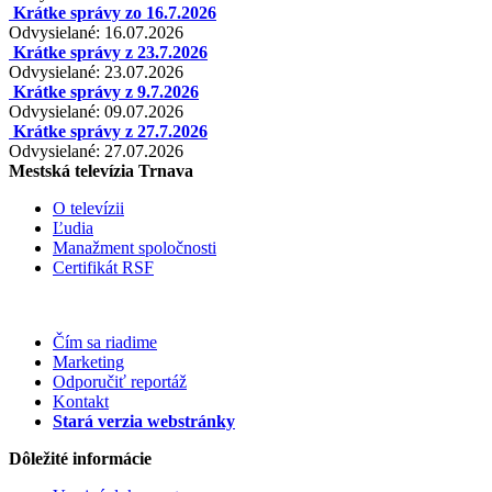
Krátke správy zo 16.7.2026
Odvysielané: 16.07.2026
Krátke správy z 23.7.2026
Odvysielané: 23.07.2026
Krátke správy z 9.7.2026
Odvysielané: 09.07.2026
Krátke správy z 27.7.2026
Odvysielané: 27.07.2026
Mestská televízia Trnava
O televízii
Ľudia
Manažment spoločnosti
Certifikát RSF
Čím sa riadime
Marketing
Odporučiť reportáž
Kontakt
Stará verzia webstránky
Dôležité informácie