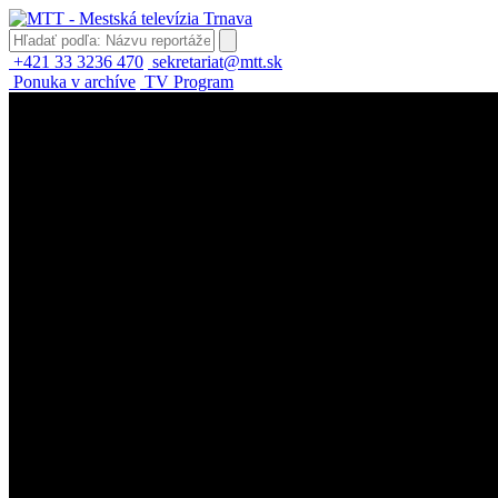
+421 33 3236 470
sekretariat@mtt.sk
Ponuka v archíve
TV Program