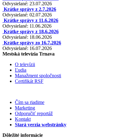
Odvysielané: 23.07.2026
Krátke správy z 2.7.2026
Odvysielané: 02.07.2026
Krátke správy z 11.6.2026
Odvysielané: 11.06.2026
Krátke správy z 18.6.2026
Odvysielané: 18.06.2026
Krátke správy zo 16.7.2026
Odvysielané: 16.07.2026
Mestská televízia Trnava
O televízii
Ľudia
Manažment spoločnosti
Certifikát RSF
Čím sa riadime
Marketing
Odporučiť reportáž
Kontakt
Stará verzia webstránky
Dôležité informácie