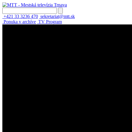
+421 33 3236 470
sekretariat@mtt.sk
Ponuka v archíve
TV Program