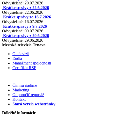
Odvysielané: 20.07.2026
Krátke správy z 22.6.2026
Odvysielané: 22.06.2026
Krátke správy zo 16.7.2026
Odvysielané: 16.07.2026
Krátke správy z 9.7.2026
Odvysielané: 09.07.2026
Krátke správy z 29.6.2026
Odvysielané: 29.06.2026
Mestská televízia Trnava
O televízii
Ľudia
Manažment spoločnosti
Certifikát RSF
Čím sa riadime
Marketing
Odporučiť reportáž
Kontakt
Stará verzia webstránky
Dôležité informácie