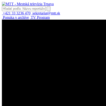
+421 33 3236 470
sekretariat@mtt.sk
Ponuka v archíve
TV Program