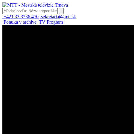
+421 33 3236 470
sekretariat@mtt.sk
Ponuka v archíve
TV Program