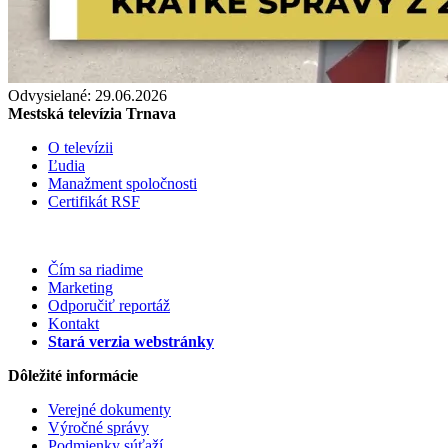
Odvysielané: 29.06.2026
Mestská televízia Trnava
O televízii
Ľudia
Manažment spoločnosti
Certifikát RSF
Čím sa riadime
Marketing
Odporučiť reportáž
Kontakt
Stará verzia webstránky
Dôležité informácie
Verejné dokumenty
Výročné správy
Podmienky súťaží