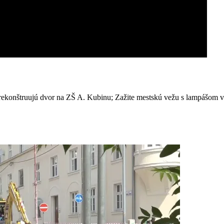
konštruujú dvor na ZŠ A. Kubinu; Zažite mestskú vežu s lampášom v