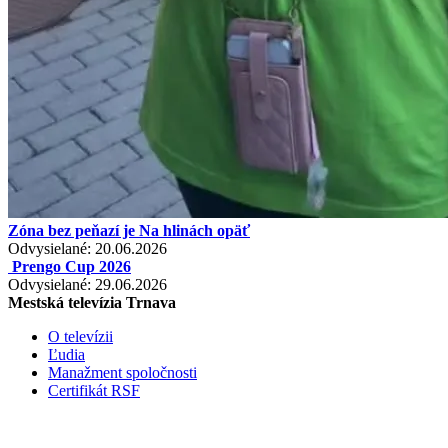
Zóna bez peňazí je Na hlinách opäť
Odvysielané: 20.06.2026
Prengo Cup 2026
Odvysielané: 29.06.2026
Mestská televízia Trnava
O televízii
Ľudia
Manažment spoločnosti
Certifikát RSF