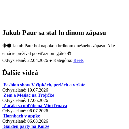
Jakub Paur sa stal hrdinom zápasu
🔴⚫️ Jakub Paur bol napokon hrdinom dnešného zápasu. Aké
emócie prežíval po víťaznom góle? ⚽️
Odvysielané: 22.04.2026 ● Kategória:
Reels
Ďalšie videá
Fashion show V čipkách, perlách a v zlate
Odvysielané: 19.07.2026
Zem a Mesiac na Trojičke
Odvysielané: 17.06.2026
Začala sa obľúbená MiniTrnava
Odvysielané: 06.07.2026
Hornbach v appke
Odvysielané: 06.08.2026
Garden párty na Korze