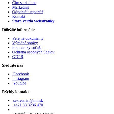
Čím sa riadime
Marketing
Odporučiť reportáž
Kontakt
Stará verzia webstránky
Dôležité informácie
Verejné dokumenty
Výročné správy
Podmienky súťaží
Ochrana osobných údajov
GDPR
Sledujte nás
Facebook
Instagram
Youtube
Rýchly kontakt
sekretariat@mtt.sk
+421 33 3236 470