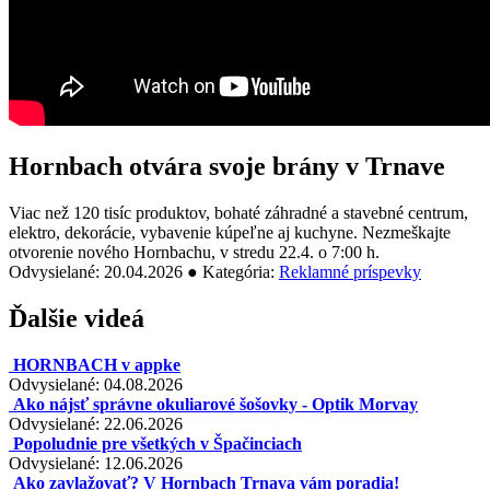
Hornbach otvára svoje brány v Trnave
Viac než 120 tisíc produktov, bohaté záhradné a stavebné centrum,
elektro, dekorácie, vybavenie kúpeľne aj kuchyne. Nezmeškajte
otvorenie nového Hornbachu, v stredu 22.4. o 7:00 h.
Odvysielané: 20.04.2026 ● Kategória:
Reklamné príspevky
Ďalšie videá
HORNBACH v appke
Odvysielané: 04.08.2026
Ako nájsť správne okuliarové šošovky - Optik Morvay
Odvysielané: 22.06.2026
Popoludnie pre všetkých v Špačinciach
Odvysielané: 12.06.2026
Ako zavlažovať? V Hornbach Trnava vám poradia!