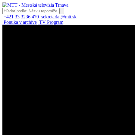
+421 33 3236 470
sekretariat@mtt.sk
Ponuka v archíve
TV Program