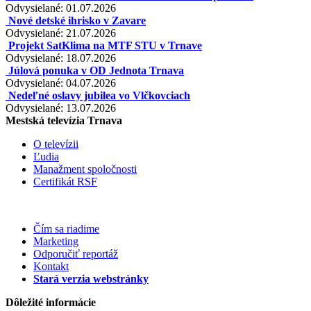
Odvysielané: 01.07.2026
Nové detské ihrisko v Zavare
Odvysielané: 21.07.2026
Projekt SatKlima na MTF STU v Trnave
Odvysielané: 18.07.2026
Júlová ponuka v OD Jednota Trnava
Odvysielané: 04.07.2026
Nedeľné oslavy jubilea vo Vlčkovciach
Odvysielané: 13.07.2026
Mestská televízia Trnava
O televízii
Ľudia
Manažment spoločnosti
Certifikát RSF
Čím sa riadime
Marketing
Odporučiť reportáž
Kontakt
Stará verzia webstránky
Dôležité informácie