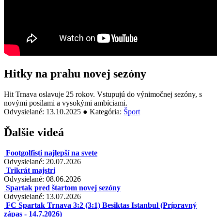
Hitky na prahu novej sezóny
Hit Trnava oslavuje 25 rokov. Vstupujú do výnimočnej sezóny, s
novými posilami a vysokými ambíciami.
Odvysielané: 13.10.2025 ● Kategória:
Šport
Ďalšie videá
Footgolfisti najlepší na svete
Odvysielané: 20.07.2026
Trikrát majstri
Odvysielané: 08.06.2026
Spartak pred štartom novej sezóny
Odvysielané: 13.07.2026
FC Spartak Trnava 3:2 (3:1) Besiktas Istanbul (Prípravný
zápas - 14.7.2026)