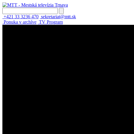
+421 33 3236 470
sekretariat@mtt.sk
Ponuka v archíve
TV Program