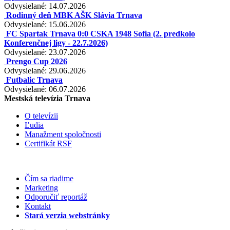
Odvysielané: 14.07.2026
Rodinný deň MBK AŠK Slávia Trnava
Odvysielané: 15.06.2026
FC Spartak Trnava 0:0 CSKA 1948 Sofia (2. predkolo
Konferenčnej ligy - 22.7.2026)
Odvysielané: 23.07.2026
Prengo Cup 2026
Odvysielané: 29.06.2026
Futbalic Trnava
Odvysielané: 06.07.2026
Mestská televízia Trnava
O televízii
Ľudia
Manažment spoločnosti
Certifikát RSF
Čím sa riadime
Marketing
Odporučiť reportáž
Kontakt
Stará verzia webstránky