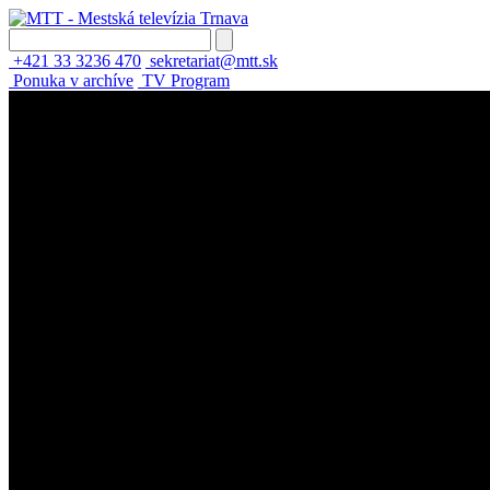
+421 33 3236 470
sekretariat@mtt.sk
Ponuka v archíve
TV Program