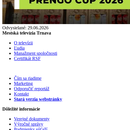
Odvysielané: 29.06.2026
Mestská televízia Trnava
O televízii
Ľudia
Manažment spoločnosti
Certifikát RSF
Čím sa riadime
Marketing
Odporučiť reportáž
Kontakt
Stará verzia webstránky
Dôležité informácie
Verejné dokumenty
Výročné správy
Podmienky súťaží