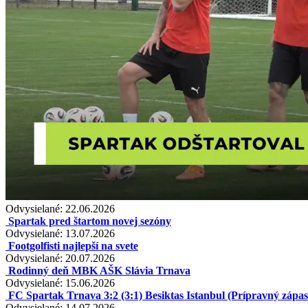
Odvysielané: 22.06.2026
Spartak pred štartom novej sezóny
Odvysielané: 13.07.2026
Footgolfisti najlepší na svete
Odvysielané: 20.07.2026
Rodinný deň MBK AŠK Slávia Trnava
Odvysielané: 15.06.2026
FC Spartak Trnava 3:2 (3:1) Besiktas Istanbul (Prípravný zápas 
Odvysielané: 14.07.2026