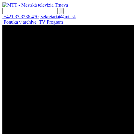
+421 33 3236 470
sekretariat@mtt.sk
Ponuka v archíve
TV Program