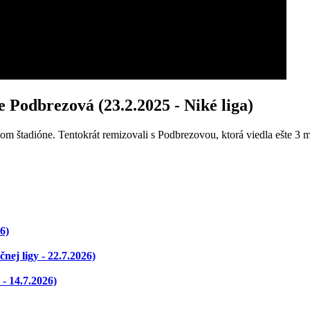
 Podbrezová (23.2.2025 - Niké liga)
om štadióne. Tentokrát remizovali s Podbrezovou, ktorá viedla ešte 3
6)
ej ligy - 22.7.2026)
- 14.7.2026)