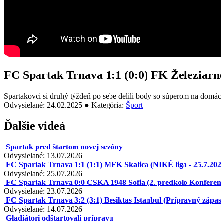
FC Spartak Trnava 1:1 (0:0) FK Železiarne
Spartakovci si druhý týždeň po sebe delili body so súperom na domác
Odvysielané: 24.02.2025 ● Kategória:
Šport
Ďalšie videá
Spartak pred štartom novej sezóny
Odvysielané: 13.07.2026
FC Spartak Trnava 1:1 (1:1) MFK Skalica (NIKÉ liga - 25.7.202
Odvysielané: 25.07.2026
FC Spartak Trnava 0:0 CSKA 1948 Sofia (2. predkolo Konferenčn
Odvysielané: 23.07.2026
FC Spartak Trnava 3:2 (3:1) Besiktas Istanbul (Prípravný zápas 
Odvysielané: 14.07.2026
Gladiátori odštartovali prípravu