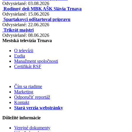
Odvysielané: 03.08.2026
Rodinný deň MBK AŠK Slávia Trnava
Odvysielané: 15.06.2026
Spartakovci odštartoval prípravu
Odvysielané: 22.06.2026
Trikrát majstri
Odvysielané: 08.06.2026
Mestská televízia Trnava
O televízii
Ľudia
Manažment spoločnosti
Certifikát RSF
Čím sa riadime
Marketing
Odporučiť reportáž
Kontakt
Stará verzia webstránky
Dôležité informácie
Verejné dokumenty