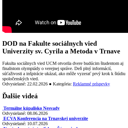
DOD na Fakulte sociálnych vied
Univerzity sv. Cyrila a Metoda v Trnave
Fakulta sociálnych vied UCM otvorila dvere budúcim študentom aj
finalistom olympiády o verejnej správe. Deň plný informácií,
súťaživosti a inšpirácie ukázal, ako môže vyzerať prvý krok k štúdiu
spoločenských vied.
Odvysielané: 22.02.2026 ● Kategória:
Reklamné príspevky
Ďalšie videá
Termálne kúpalisko Nesvady
Odvysielané: 08.06.2026
ECVA Konferencia na Trnavskej univerzite
Odvysielané: 10.07.2026