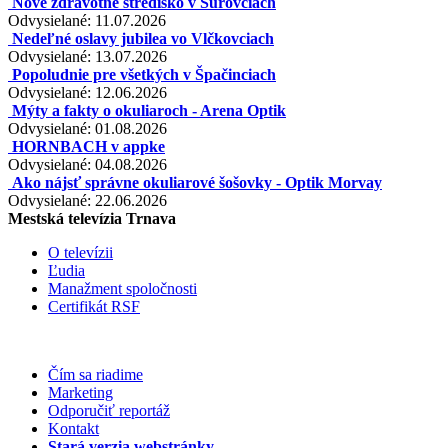
Nové zdravotné stredisko v Šúrovciach
Odvysielané: 11.07.2026
Nedeľné oslavy jubilea vo Vlčkovciach
Odvysielané: 13.07.2026
Popoludnie pre všetkých v Špačinciach
Odvysielané: 12.06.2026
Mýty a fakty o okuliaroch - Arena Optik
Odvysielané: 01.08.2026
HORNBACH v appke
Odvysielané: 04.08.2026
Ako nájsť správne okuliarové šošovky - Optik Morvay
Odvysielané: 22.06.2026
Mestská televízia Trnava
O televízii
Ľudia
Manažment spoločnosti
Certifikát RSF
Čím sa riadime
Marketing
Odporučiť reportáž
Kontakt
Stará verzia webstránky