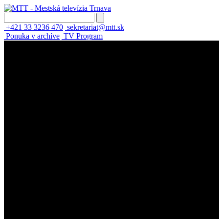
+421 33 3236 470
sekretariat@mtt.sk
Ponuka v archíve
TV Program