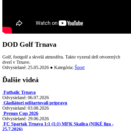
DOD Golf Trnava
Golf, footgolf a skvelá atmosféra. Takto vyzeral deň otvorených
dverí v Trnave.
Odvysielané: 25.05.2026 ● Kategória:
Šport
Ďalšie videá
Futbalic Trnava
Odvysielané: 06.07.2026
Gladiátori odštartovali prípravu
Odvysielané: 03.08.2026
Prengo Cup 2026
Odvysielané: 29.06.2026
FC Spartak Trnava 1:1 (1:1) MFK Skalica (NIKÉ liga -
25.7.2026)