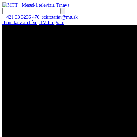
+421 33 3236 470
sekretariat@mtt.sk
Ponuka v archíve
TV Program