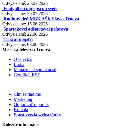
Odvysielané: 25.07.2026
Footgolfisti najlepší na svete
Odvysielané: 20.07.2026
Rodinný deň MBK AŠK Slávia Trnava
Odvysielané: 15.06.2026
Spartakovci odštartoval prípravu
Odvysielané: 22.06.2026
Trikrát majstri
Odvysielané: 08.06.2026
Mestská televízia Trnava
O televízii
Ľudia
Manažment spoločnosti
Certifikát RSF
Čím sa riadime
Marketing
Odporučiť reportáž
Kontakt
Stará verzia webstránky
Dôležité informácie