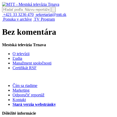
+421 33 3236 470
sekretariat@mtt.sk
Ponuka v archíve
TV Program
Bez komentára
Mestská televízia Trnava
O televízii
Ľudia
Manažment spoločnosti
Certifikát RSF
Čím sa riadime
Marketing
Odporučiť reportáž
Kontakt
Stará verzia webstránky
Dôležité informácie