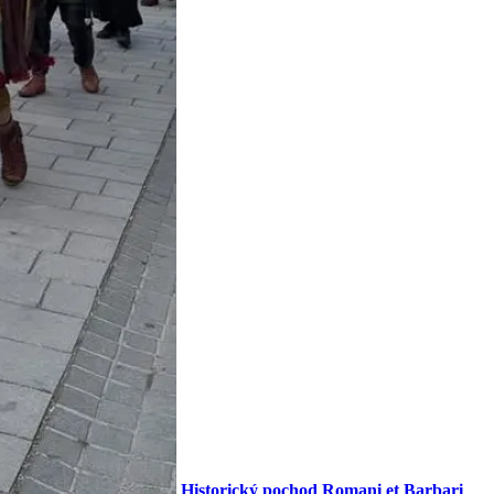
Historický pochod Romani et Barbari