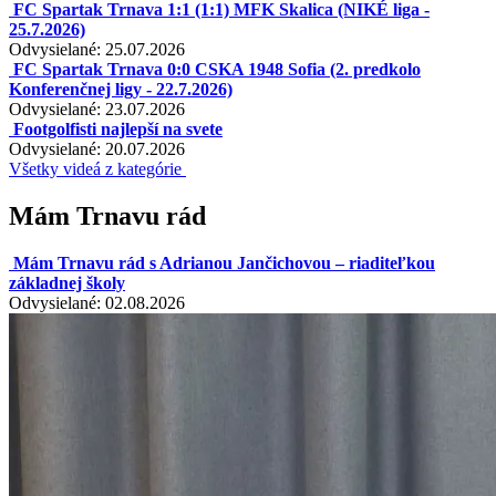
FC Spartak Trnava 1:1 (1:1) MFK Skalica (NIKÉ liga -
25.7.2026)
Odvysielané: 25.07.2026
FC Spartak Trnava 0:0 CSKA 1948 Sofia (2. predkolo
Konferenčnej ligy - 22.7.2026)
Odvysielané: 23.07.2026
Footgolfisti najlepší na svete
Odvysielané: 20.07.2026
Všetky videá z kategórie
Mám Trnavu rád
Mám Trnavu rád s Adrianou Jančichovou – riaditeľkou
základnej školy
Odvysielané: 02.08.2026