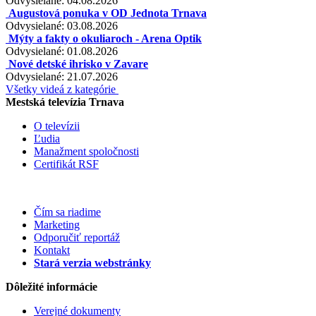
Odvysielané: 04.08.2026
Augustová ponuka v OD Jednota Trnava
Odvysielané: 03.08.2026
Mýty a fakty o okuliaroch - Arena Optik
Odvysielané: 01.08.2026
Nové detské ihrisko v Zavare
Odvysielané: 21.07.2026
Všetky videá z kategórie
Mestská televízia Trnava
O televízii
Ľudia
Manažment spoločnosti
Certifikát RSF
Čím sa riadime
Marketing
Odporučiť reportáž
Kontakt
Stará verzia webstránky
Dôležité informácie
Verejné dokumenty