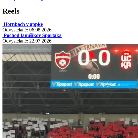
Reels
Hornbach v appke
Odvysielané: 06.08.2026
Pochod fanúšikov Spartaka
Odvysielané: 22.07.2026