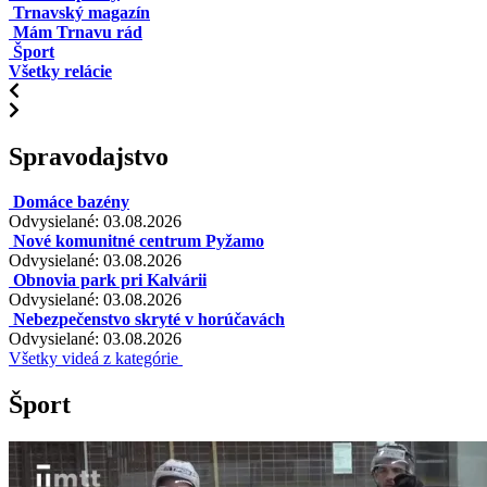
Trnavský magazín
Mám Trnavu rád
Šport
Všetky relácie
Spravodajstvo
Domáce bazény
Odvysielané: 03.08.2026
Nové komunitné centrum Pyžamo
Odvysielané: 03.08.2026
Obnovia park pri Kalvárii
Odvysielané: 03.08.2026
Nebezpečenstvo skryté v horúčavách
Odvysielané: 03.08.2026
Všetky videá z kategórie
Šport