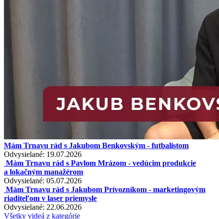
Mám Trnavu rád s Jakubom Benkovským - futbalistom
Odvysielané: 19.07.2026
Mám Trnavu rád s Pavlom Mrázom - vedúcim produkcie
a lokačným manažérom
Odvysielané: 05.07.2026
Mám Trnavu rád s Jakubom Prívozníkom - marketingovým
riaditeľom v laser priemysle
Odvysielané: 22.06.2026
Všetky videá z kategórie