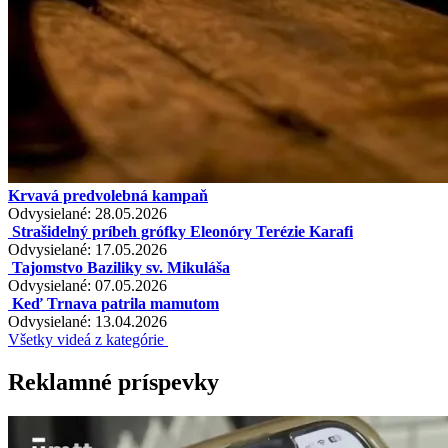
Krvavá predvolebná kampaň
Odvysielané: 28.05.2026
Strašidelný príbeh grófky Eleonóry Terézie Karafi
Odvysielané: 17.05.2026
Tajomstvo Baziliky sv. Mikuláša
Odvysielané: 07.05.2026
Keď Trnava patrila mamutom
Odvysielané: 13.04.2026
Všetky videá z kategórie
Reklamné príspevky