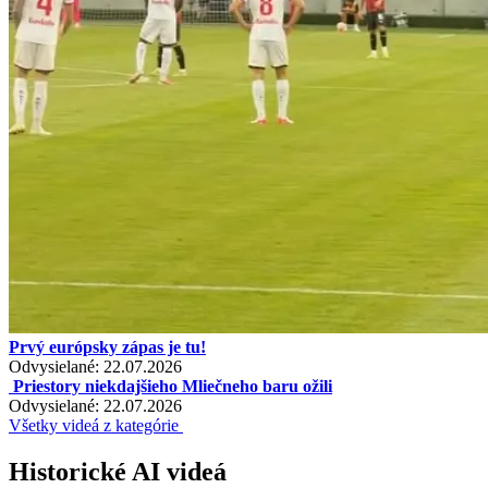
Prvý európsky zápas je tu!
Odvysielané: 22.07.2026
Priestory niekdajšieho Mliečneho baru ožili
Odvysielané: 22.07.2026
Všetky videá z kategórie
Historické AI videá