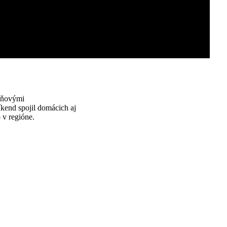
jdňovými
íkend spojil domácich aj
 v regióne.