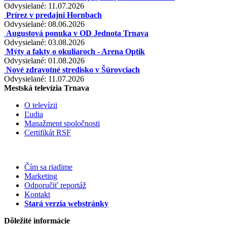
Odvysielané: 11.07.2026
Prírez v predajni Hornbach
Odvysielané: 08.06.2026
Augustová ponuka v OD Jednota Trnava
Odvysielané: 03.08.2026
Mýty a fakty o okuliaroch - Arena Optik
Odvysielané: 01.08.2026
Nové zdravotné stredisko v Šúrovciach
Odvysielané: 11.07.2026
Mestská televízia Trnava
O televízii
Ľudia
Manažment spoločnosti
Certifikát RSF
Čím sa riadime
Marketing
Odporučiť reportáž
Kontakt
Stará verzia webstránky
Dôležité informácie