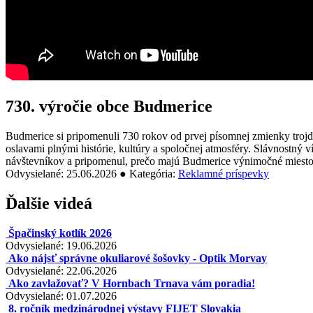
730. výročie obce Budmerice
Budmerice si pripomenuli 730 rokov od prvej písomnej zmienky tro
oslavami plnými histórie, kultúry a spoločnej atmosféry. Slávnostný v
návštevníkov a pripomenul, prečo majú Budmerice výnimočné miesto
Odvysielané: 25.06.2026 ● Kategória:
Reklamné príspevky
Ďalšie videá
Špačinský kotlík 2026
Odvysielané: 19.06.2026
Ako nájsť správne okuliarové šošovky - Optik Morvay
Odvysielané: 22.06.2026
Ako zavlažovať? V Hornbach Trnava vám poradia!
Odvysielané: 01.07.2026
8. ročník medzinárodnej výstavy FIJET Slovakia