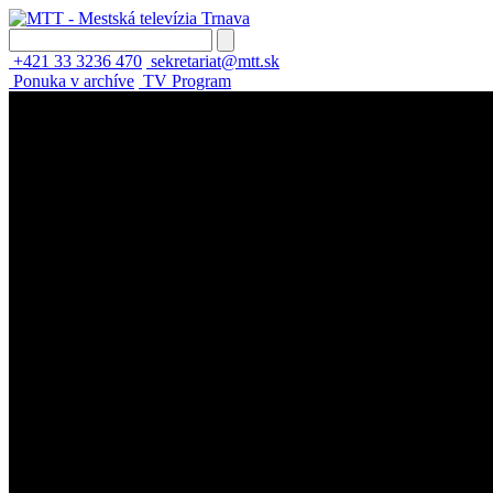
+421 33 3236 470
sekretariat@mtt.sk
Ponuka v archíve
TV Program