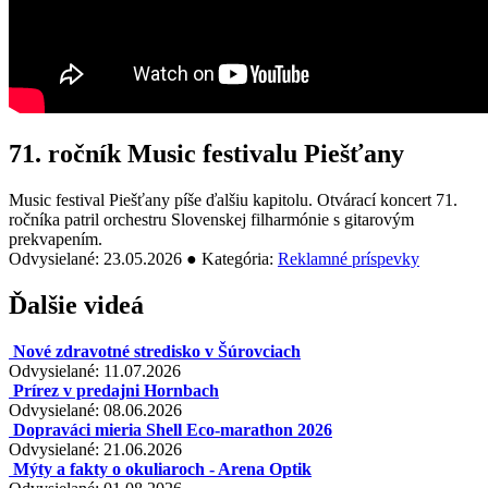
71. ročník Music festivalu Piešťany
Music festival Piešťany píše ďalšiu kapitolu. Otvárací koncert 71.
ročníka patril orchestru Slovenskej filharmónie s gitarovým
prekvapením.
Odvysielané: 23.05.2026 ● Kategória:
Reklamné príspevky
Ďalšie videá
Nové zdravotné stredisko v Šúrovciach
Odvysielané: 11.07.2026
Prírez v predajni Hornbach
Odvysielané: 08.06.2026
Dopraváci mieria Shell Eco-marathon 2026
Odvysielané: 21.06.2026
Mýty a fakty o okuliaroch - Arena Optik