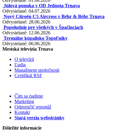
Odvysielané: 01.08.2026
Júlová ponuka v OD Jednota Trnava
Odvysielané: 04.07.2026
Nový Citroën C5 Aircross v Béhr & Béhr Trnava
Odvysielané: 28.06.2026
Popoludnie pre všetkých v Špačinciach
Odvysielané: 12.06.2026
Termálne kúpalisko Topoľníky
Odvysielané: 06.06.2026
Mestská televízia Trnava
O televízii
Ľudia
Manažment spoločnosti
Certifikát RSF
Čím sa riadime
Marketing
Odporučiť reportáž
Kontakt
Stará verzia webstránky
Dôležité informácie