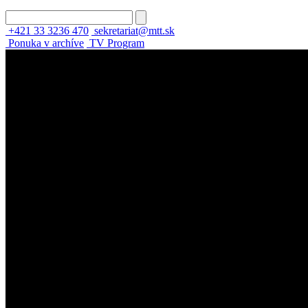
+421 33 3236 470
sekretariat@mtt.sk
Ponuka v archíve
TV Program